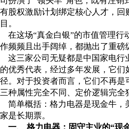
司扮演了“领头羊”角色，既有注销
有股权激励计划绑定核心人才，回
目。
在这场“真金白银”的市值管理行
作频频且出手阔绰，都抛出了重磅
这三家公司无疑都是中国家电行
的优秀代表，经过多年发展，它们
径。对于投资者而言，它们不再是
三种属性完全不同、定价逻辑完全
简单概括：格力电器是现金牛，
家是长期票。
一、 格力电器：固守主业的“现金