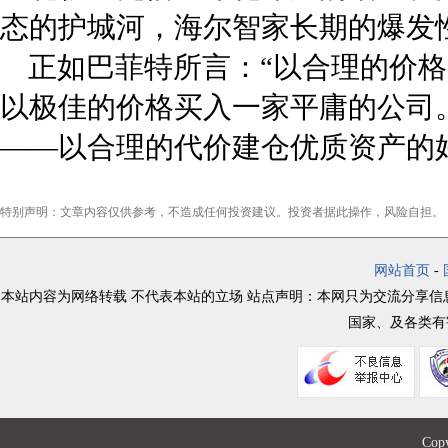
态的护城河，海尔智家长期的爆发
正如巴菲特所言：“以合理的价
以极佳的价格买入一家平庸的公司
——以合理的代价建仓优质资产的
特别声明：文章内容仅供参考，不造成任何投资建议。投资者据此操作，风险自担。
网站首页
-
本站内容为网络转载 不代表本站的立场 站点声明：本网只为交流分享
国家、及各类有
Co