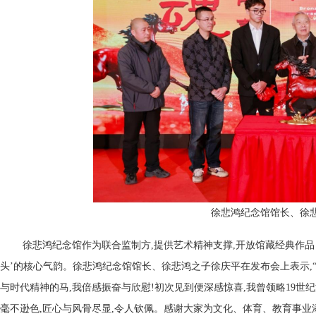
徐悲鸿纪念馆馆长、徐
徐悲鸿纪念馆作为联合监制方,提供艺术精神支撑,开放馆藏经典作品
头’的核心气韵。徐悲鸿纪念馆馆长、徐悲鸿之子徐庆平在发布会上表示,
与时代精神的马,我倍感振奋与欣慰!初次见到便深感惊喜,我曾领略19世
毫不逊色,匠心与风骨尽显,令人钦佩。感谢大家为文化、体育、教育事业