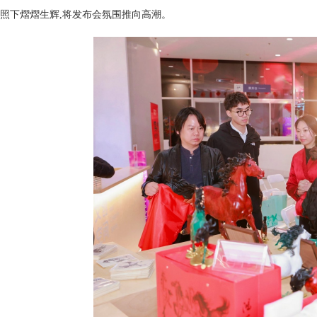
照下熠熠生辉,将发布会氛围推向高潮。