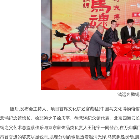
鸿运奔腾铜
随后,发布会主持人、项目首席文化讲述官蔡猛(中国马文化博物馆
悲鸿纪念馆馆长、徐悲鸿之子徐庆平、徐悲鸿纪念馆代表、北京四海云长
铜之父艺术总监蔡佳乐与京东家饰品类负责人王翔宇一同登台,在万众瞩目下
昂首奋进的姿态尽显锐志,肌理分明的铜质透着温润光泽,马鬃飘逸灵动,肌肉