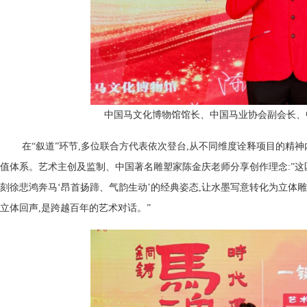
中国马文化博物馆馆长、中国马业协会副会长、
在“叙道”环节,多位联合方代表依次登台,从不同维度诠释项目的精神内
值体系。艺术主创及监制、中国著名雕塑家陈金庆老师分享创作理念:”这匹鸿
刻徐悲鸿奔马‘昂首扬蹄、气韵生动’的经典姿态,让水墨写意转化为立体
立体回声,是跨越百年的艺术对话。”