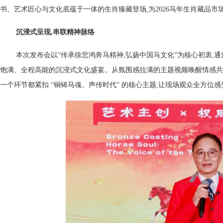
书、艺术匠心与文化底蕴于一体的生肖臻藏登场,为2026马年生肖藏品市
沉浸式呈现,串联精神脉络
本次发布会以“传承徐悲鸿奔马精神,弘扬中国马文化”为核心初衷,通
饱满、全程高能的沉浸式文化盛宴。从氛围感拉满的主题视频唤醒情感共鸣
一个环节都紧扣 “铜铸马魂、声传时代” 的核心主题,让现场观众全方位