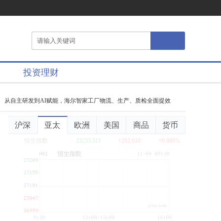
投资理财
从自主研发到AI赋能，海尔智家工厂物流、生产、质检全面提效
海尔智家6
沪深
亚太
欧洲
美国
商品
货币
恒生指数
23233.311
+202.010
+0.880%