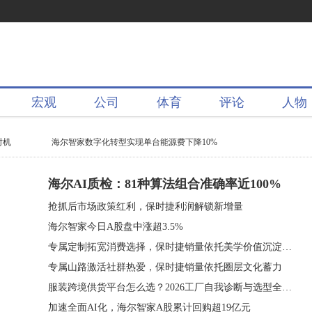
宏观
公司
体育
评论
人物
时机
海尔智家数字化转型实现单台能源费下降10%
海尔AI质检：81种算法组合准确率近100%
抢抓后市场政策红利，保时捷利润解锁新增量
海尔智家今日A股盘中涨超3.5%
专属定制拓宽消费选择，保时捷销量依托美学价值沉淀客群
专属山路激活社群热爱，保时捷销量依托圈层文化蓄力
服装跨境供货平台怎么选？2026工厂自我诊断与选型全流程指南
加速全面AI化，海尔智家A股累计回购超19亿元