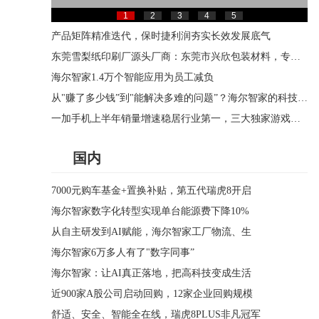
1
2
3
4
5
产品矩阵精准迭代，保时捷利润夯实长效发展底气
东莞雪梨纸印刷厂源头厂商：东莞市兴欣包装材料，专业拷贝纸印刷一站式定制
海尔智家1.4万个智能应用为员工减负
从"赚了多少钱”到"能解决多难的问题”？海尔智家的科技叙事
一加手机上半年销量增速稳居行业第一，三大独家游戏技术迎来全面升级
国内
7000元购车基金+置换补贴，第五代瑞虎8开启
海尔智家数字化转型实现单台能源费下降10%
从自主研发到AI赋能，海尔智家工厂物流、生
海尔智家6万多人有了"数字同事”
海尔智家：让AI真正落地，把高科技变成生活
近900家A股公司启动回购，12家企业回购规模
舒适、安全、智能全在线，瑞虎8PLUS非凡冠军