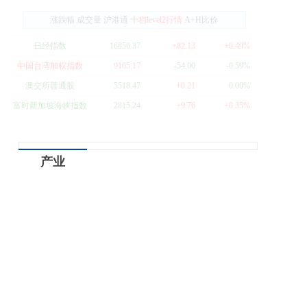
涨跌幅
成交量
沪港通
十档level2行情
A+H比价
日经指数
16856.37
+82.13
+0.49%
中国台湾加权指数
9165.17
-54.00
-0.59%
澳交所普通股
5518.47
+0.21
0.00%
富时新加坡海峡指数
2815.24
+9.76
+0.35%
产业