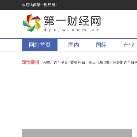
欢迎访问第一财经网！
网站首页
国内
国际
产业
滚动播报
猜球赢翻倍京豆
7000元购车基金+置换补贴，第五代瑞虎8开启暑期购车好