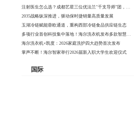
注射医生怎么选？成都艺星三位优法兰"千支导师”团，用3000支实战经验定义好医生标准
2035战略纵深推进，驱动保时捷销量高质量发展
玉湖冷链赋能蓉欧通道，重构西部冷链食品供应链生态
多项行业首创科技集中落地！海尔洗衣机发布多款智慧洗烘新品
海尔洗衣机×凯度：2026家庭洗护四大趋势首次发布
掌声不断！海尔智家举行2026届新入职大学生欢迎仪式
国际