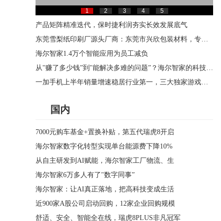
1
2
3
4
5
产品矩阵精准迭代，保时捷利润夯实长效发展底气
东莞雪梨纸印刷厂源头厂商：东莞市兴欣包装材料，专业拷贝纸印刷一站式定制
海尔智家1.4万个智能应用为员工减负
从"赚了多少钱”到"能解决多难的问题”？海尔智家的科技叙事
一加手机上半年销量增速稳居行业第一，三大独家游戏技术迎来全面升级
国内
7000元购车基金+置换补贴，第五代瑞虎8开启
海尔智家数字化转型实现单台能源费下降10%
从自主研发到AI赋能，海尔智家工厂物流、生
海尔智家6万多人有了"数字同事”
海尔智家：让AI真正落地，把高科技变成生活
近900家A股公司启动回购，12家企业回购规模
舒适、安全、智能全在线，瑞虎8PLUS非凡冠军