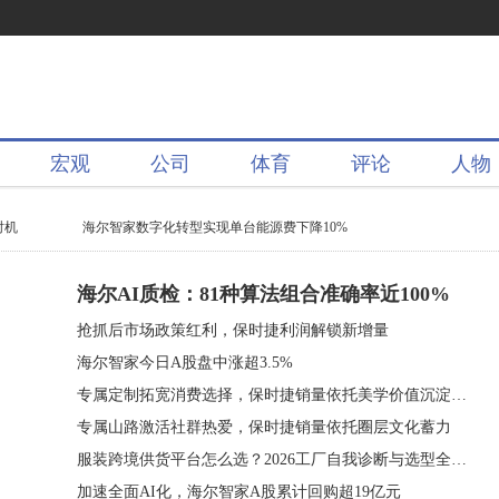
宏观
公司
体育
评论
人物
时机
海尔智家数字化转型实现单台能源费下降10%
海尔AI质检：81种算法组合准确率近100%
抢抓后市场政策红利，保时捷利润解锁新增量
海尔智家今日A股盘中涨超3.5%
专属定制拓宽消费选择，保时捷销量依托美学价值沉淀客群
专属山路激活社群热爱，保时捷销量依托圈层文化蓄力
服装跨境供货平台怎么选？2026工厂自我诊断与选型全流程指南
加速全面AI化，海尔智家A股累计回购超19亿元