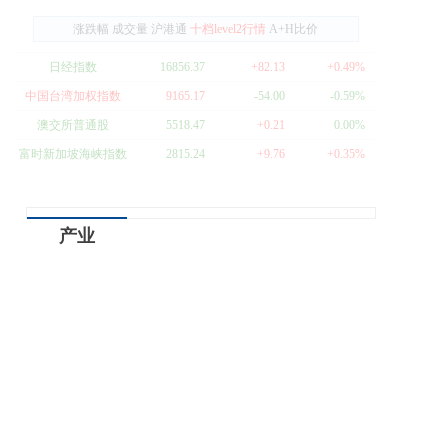
涨跌幅
成交量
沪港通
十档level2行情
A+H比价
日经指数
16856.37
+82.13
+0.49%
中国台湾加权指数
9165.17
-54.00
-0.59%
澳交所普通股
5518.47
+0.21
0.00%
富时新加坡海峡指数
2815.24
+9.76
+0.35%
产业