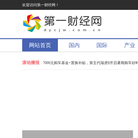
欢迎访问第一财经网！
网站首页
国内
国际
产业
滚动播报
猜球赢翻倍京豆
7000元购车基金+置换补贴，第五代瑞虎8开启暑期购车好