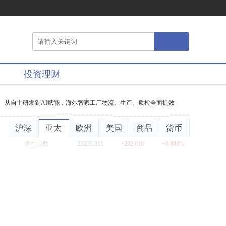
投资理财
从自主研发到AI赋能，海尔智家工厂物流、生产、质检全面提效
海尔智家6
沪深
亚太
欧洲
美国
商品
货币
恒生指数
23233.311
+202.010
+0.880%