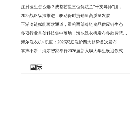
注射医生怎么选？成都艺星三位优法兰"千支导师”团，用3000支实战经验定义好医生标准
2035战略纵深推进，驱动保时捷销量高质量发展
玉湖冷链赋能蓉欧通道，重构西部冷链食品供应链生态
多项行业首创科技集中落地！海尔洗衣机发布多款智慧洗烘新品
海尔洗衣机×凯度：2026家庭洗护四大趋势首次发布
掌声不断！海尔智家举行2026届新入职大学生欢迎仪式
国际