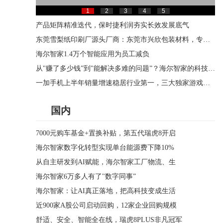
1
2
3
4
5
产品矩阵精准迭代，保时捷利润夯实长效发展底气
东莞雪梨纸印刷厂源头厂商：东莞市兴欣包装材料，专业拷贝纸印刷一站式定制
海尔智家1.4万个智能应用为员工减负
从"赚了多少钱”到"能解决多难的问题”？海尔智家的科技叙事
一加手机上半年销量增速稳居行业第一，三大独家游戏技术迎来全面升级
国内
7000元购车基金+置换补贴，第五代瑞虎8开启
海尔智家数字化转型实现单台能源费下降10%
从自主研发到AI赋能，海尔智家工厂物流、生
海尔智家6万多人有了"数字同事”
海尔智家：让AI真正落地，把高科技变成生活
近900家A股公司启动回购，12家企业回购规模
舒适、安全、智能全在线，瑞虎8PLUS非凡冠军