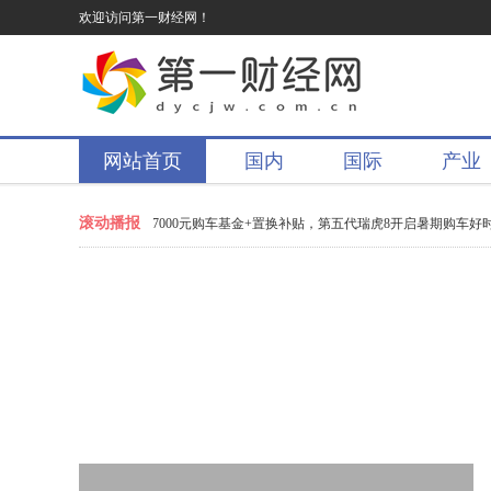
欢迎访问第一财经网！
网站首页
国内
国际
产业
滚动播报
猜球赢翻倍京豆
7000元购车基金+置换补贴，第五代瑞虎8开启暑期购车好