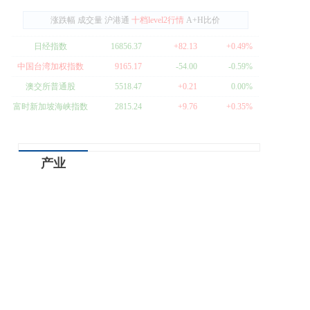
涨跌幅
成交量
沪港通
十档level2行情
A+H比价
日经指数
16856.37
+82.13
+0.49%
中国台湾加权指数
9165.17
-54.00
-0.59%
澳交所普通股
5518.47
+0.21
0.00%
富时新加坡海峡指数
2815.24
+9.76
+0.35%
产业