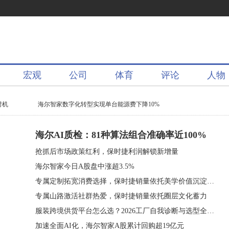
宏观
公司
体育
评论
人物
时机
海尔智家数字化转型实现单台能源费下降10%
海尔AI质检：81种算法组合准确率近100%
抢抓后市场政策红利，保时捷利润解锁新增量
海尔智家今日A股盘中涨超3.5%
专属定制拓宽消费选择，保时捷销量依托美学价值沉淀客群
专属山路激活社群热爱，保时捷销量依托圈层文化蓄力
服装跨境供货平台怎么选？2026工厂自我诊断与选型全流程指南
加速全面AI化，海尔智家A股累计回购超19亿元