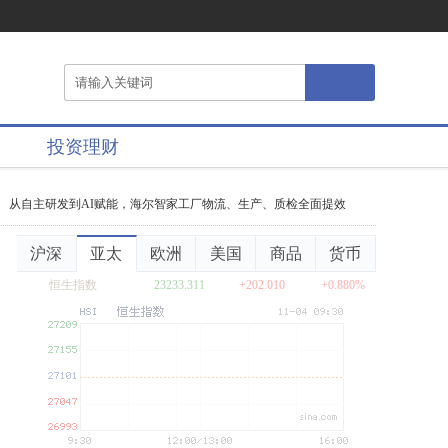
投资理财
从自主研发到AI赋能，海尔智家工厂物流、生产、质检全面提效
海尔智家6
沪深
亚太
欧洲
美国
商品
货币
恒生指数
23233.311
+202.010
+0.880%