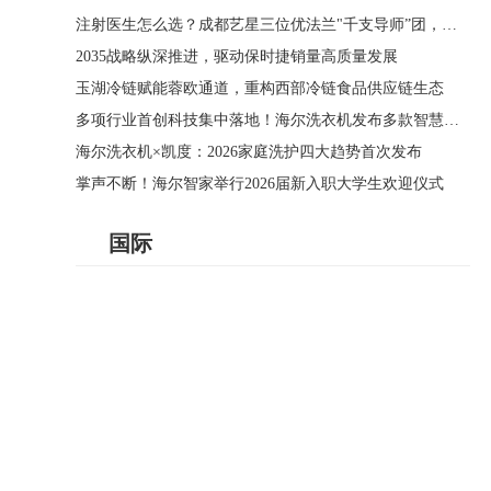
注射医生怎么选？成都艺星三位优法兰"千支导师”团，用3000支实战经验定义好医生标准
2035战略纵深推进，驱动保时捷销量高质量发展
玉湖冷链赋能蓉欧通道，重构西部冷链食品供应链生态
多项行业首创科技集中落地！海尔洗衣机发布多款智慧洗烘新品
海尔洗衣机×凯度：2026家庭洗护四大趋势首次发布
掌声不断！海尔智家举行2026届新入职大学生欢迎仪式
国际